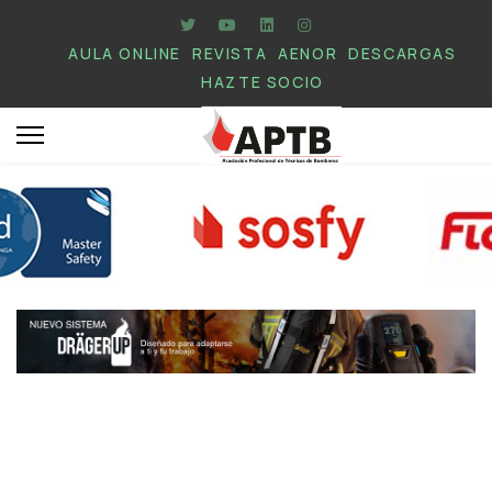
AULA ONLINE
REVISTA
AENOR
DESCARGAS
HAZTE SOCIO
.