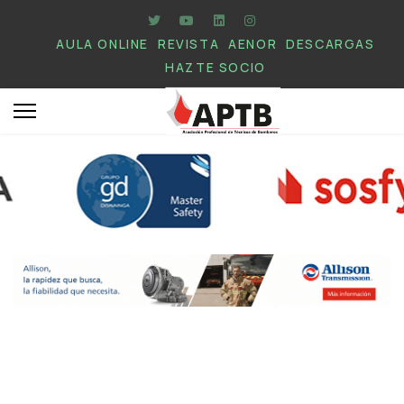
AULA ONLINE
REVISTA
AENOR
DESCARGAS
HAZTE SOCIO
.