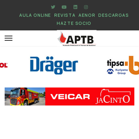
AULA ONLINE
REVISTA
AENOR
DESCARGAS
HAZTE SOCIO
.