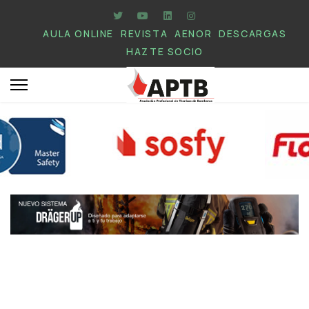
AULA ONLINE
REVISTA
AENOR
DESCARGAS
HAZTE SOCIO
.