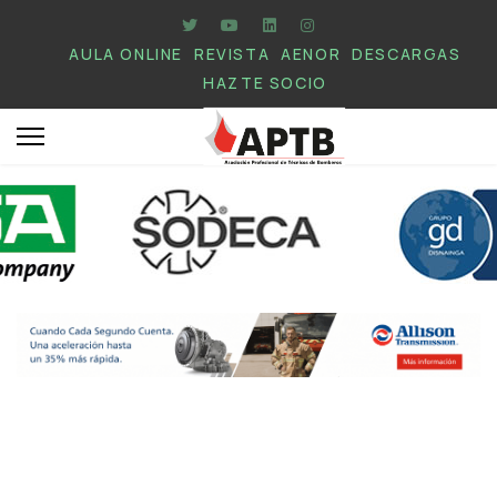
AULA ONLINE
REVISTA
AENOR
DESCARGAS
HAZTE SOCIO
.