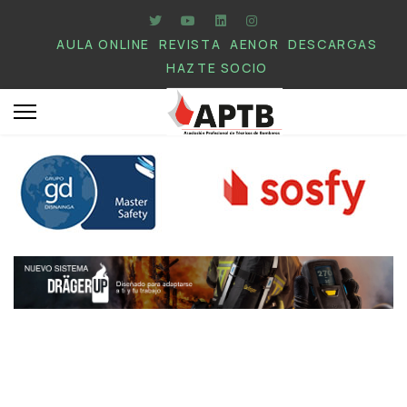
AULA ONLINE
REVISTA
AENOR
DESCARGAS
HAZTE SOCIO
.