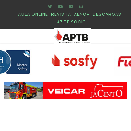
AULA ONLINE
REVISTA
AENOR
DESCARGAS
HAZTE SOCIO
.