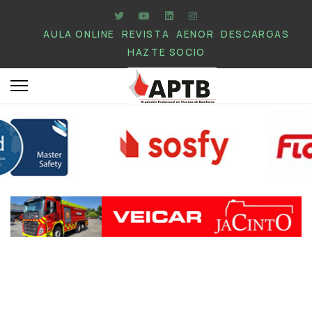
AULA ONLINE
REVISTA
AENOR
DESCARGAS
HAZTE SOCIO
.