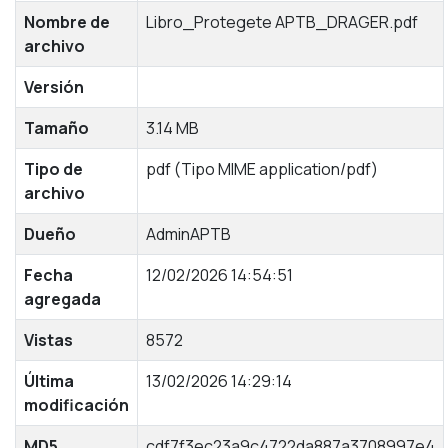
Nombre de
Libro_Protegete APTB_DRAGER.pdf
archivo
Versión
Tamaño
3.14 MB
Tipo de
pdf (Tipo MIME application/pdf)
archivo
Dueño
AdminAPTB
Fecha
12/02/2026 14:54:51
agregada
Vistas
8572
Última
13/02/2026 14:29:14
modificación
MD5
cdf7f3ec23a9c4722da887a3708997e4