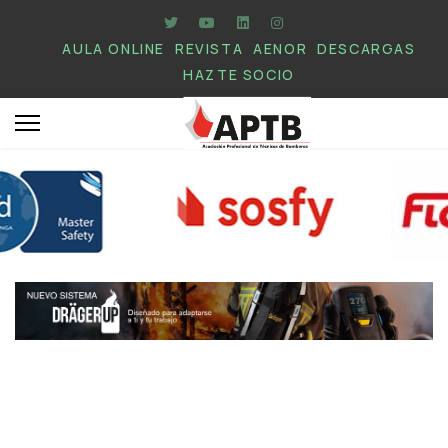
AULA ONLINE
REVISTA
AENOR
DESCARGAS
HAZTE SOCIO
.